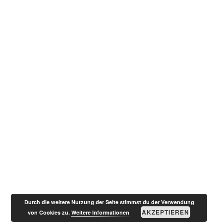
Impressum
Making music is like talking with your soul © 2020 All
rights reserved. Privacy Policy
Durch die weitere Nutzung der Seite stimmst du der Verwendung
Datenschutz
AKZEPTIEREN
von Cookies zu.
Weitere Informationen