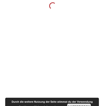
Juli 26, 2020
Hoffnungszeichen 5.-6. September
MORE
Impressum
Making music is like talking with your soul © 2020 All
rights reserved. Privacy Policy
Durch die weitere Nutzung der Seite stimmst du der Verwendung